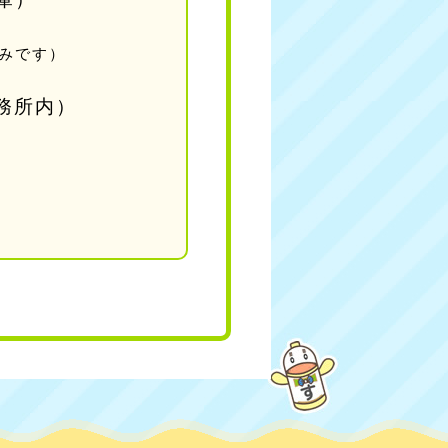
休みです）
務所内）