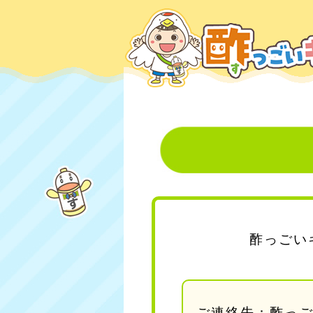
酢っごい
ご連絡先：
酢っ