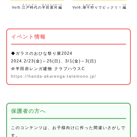
えどじだい
はんだうんが
へん
しおひが
へん
Vol5.
江戸時代
の
半田運河
編
Vol6.
潮干狩
りでビックリ！
編
イベント情報
◆ガラスのおひな祭り展2024
2024.2/23(金)～25(日)、3/1(金)～3(日)
＠半田赤レンガ建物 クラブハウスC
https://handa-akarenga-tatemono.jp/
保護者の方へ
このコンテンツは、お子様向けに作った間違いさがしで
す。