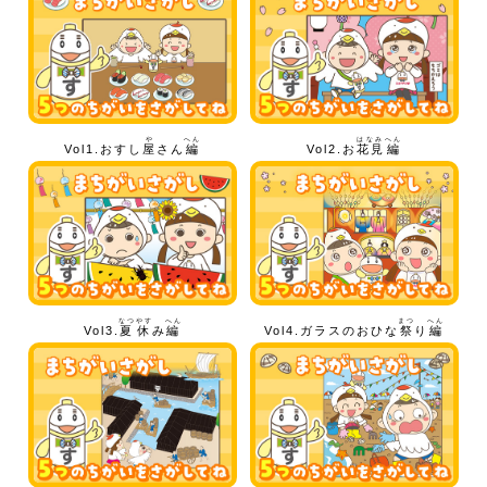
や
へん
はなみ
へん
Vol1.おすし
屋
さん
編
Vol2.お
花見
編
なつやす
へん
まつ
へん
Vol3.
夏休
み
編
Vol4.ガラスのおひな
祭
り
編